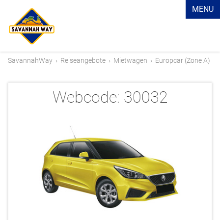
MENU
SavannahWay
›
Reiseangebote
›
Mietwagen
›
Europcar (Zone A)
Webcode:
30032