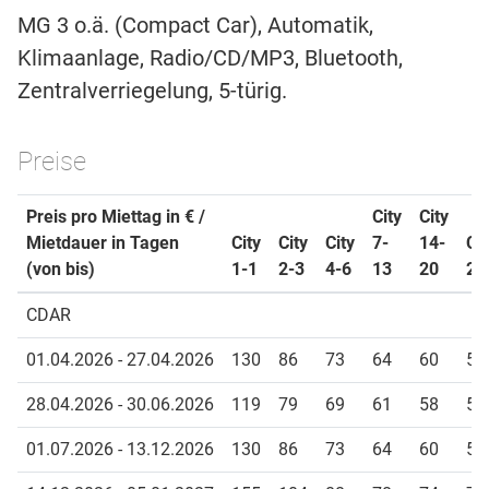
MG 3 o.ä. (Compact Car), Automatik,
Klimaanlage, Radio/CD/MP3, Bluetooth,
Zentralverriegelung, 5-türig.
Preise
Preis pro Miettag in € /
City
City
Mietdauer in Tagen
City
City
City
7-
14-
Cit
(von bis)
1-1
2-3
4-6
13
20
21
CDAR
01.04.2026 - 27.04.2026
130
86
73
64
60
58
28.04.2026 - 30.06.2026
119
79
69
61
58
56
01.07.2026 - 13.12.2026
130
86
73
64
60
58