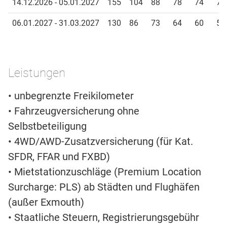
14.12.2026 - 05.01.2027
155
104
88
78
74
70
06.01.2027 - 31.03.2027
130
86
73
64
60
58
Leistungen
• unbegrenzte Freikilometer
• Fahrzeugversicherung ohne
Selbstbeteiligung
• 4WD/AWD-Zusatzversicherung (für Kat.
SFDR, FFAR und FXBD)
• Mietstationzuschläge (Premium Location
Surcharge: PLS) ab Städten und Flughäfen
(außer Exmouth)
• Staatliche Steuern, Registrierungsgebühr