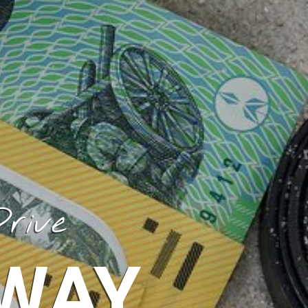
rive
WAY