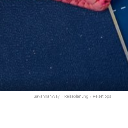
SavannahWay
›
Reiseplanung
›
Reisetipps