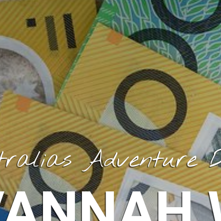
tralias Adventure D
VANNAH 