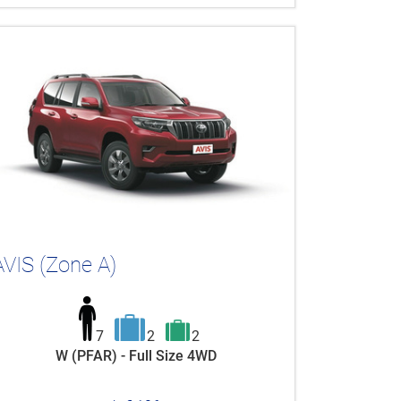
AVIS (Zone A)
7
2
2
W (PFAR) - Full Size 4WD