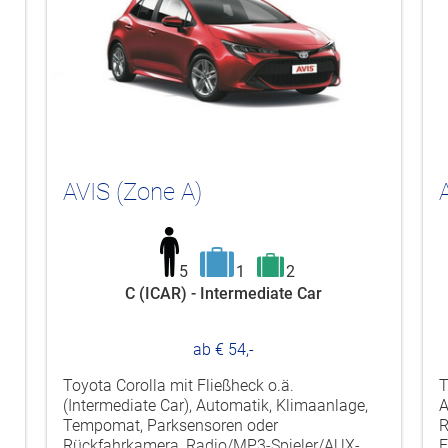
AVIS (Zone A)
5
1
2
C (ICAR) - Intermediate Car
ab € 54,-
Toyota Corolla mit Fließheck o.ä.
T
(Intermediate Car), Automatik, Klimaanlage,
A
Tempomat, Parksensoren oder
R
Rückfahrkamera, Radio/MP3-Spieler/AUX-
E