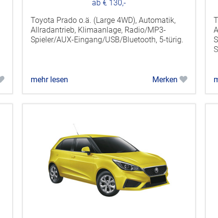
ab € 130,-
Toyota Prado o.ä. (Large 4WD), Automatik,
T
Allradantrieb, Klimaanlage, Radio/MP3-
A
Spieler/AUX-Eingang/USB/Bluetooth, 5-türig.
S
S
mehr lesen
Merken
m