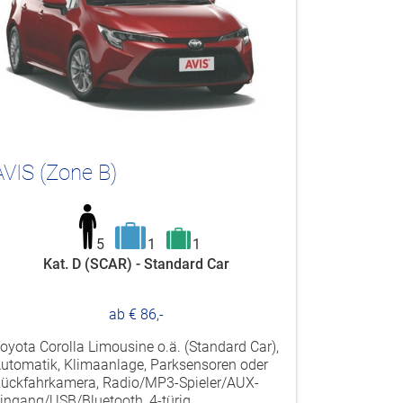
AVIS (Zone B)
5
1
1
Kat. D (SCAR) - Standard Car
ab € 86,-
oyota Corolla Limousine o.ä. (Standard Car),
utomatik, Klimaanlage, Parksensoren oder
ückfahrkamera, Radio/MP3-Spieler/AUX-
ingang/USB/Bluetooth, 4-türig.