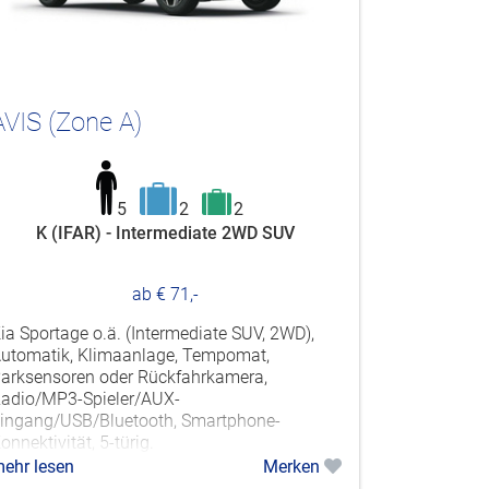
AVIS (Zone A)
5
2
2
K (IFAR) - Intermediate 2WD SUV
ab € 71,-
ia Sportage o.ä. (Intermediate SUV, 2WD),
utomatik, Klimaanlage, Tempomat,
arksensoren oder Rückfahrkamera,
adio/MP3-Spieler/AUX-
ingang/USB/Bluetooth, Smartphone-
onnektivität, 5-türig.
ehr lesen
Merken