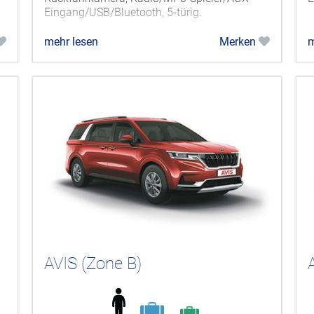
Eingang/USB/Bluetooth, 5-türig.
mehr lesen
Merken
m
AVIS (Zone B)