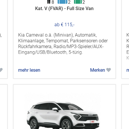
8
2
2
Kat. V (FVAR) - Full Size Van
ab € 115,-
,
Kia Carneval o.ä. (Minivan), Automatik,
K
Klimaanlage, Tempomat, Parksensoren oder
K
Rückfahrkamera, Radio/MP3-Spieler/AUX-
R
Eingang/USB/Bluetooth, 5-türig.
E
K
mehr lesen
Merken
m