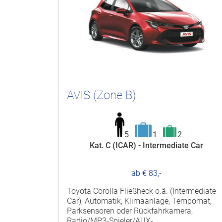
AVIS (Zone B)
5
1
2
Kat. C (ICAR) - Intermediate Car
ab € 83,-
Toyota Corolla Fließheck o.ä. (Intermediate
Car), Automatik, Klimaanlage, Tempomat,
Parksensoren oder Rückfahrkamera,
Radio/MP3-Spieler/AUX-