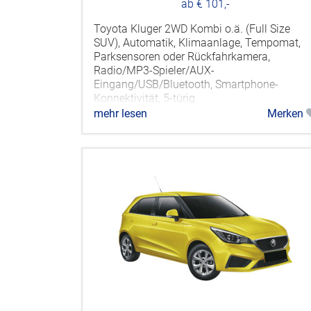
ab € 101,-
Toyota Kluger 2WD Kombi o.ä. (Full Size
SUV), Automatik, Klimaanlage, Tempomat,
Parksensoren oder Rückfahrkamera,
Radio/MP3-Spieler/AUX-
Eingang/USB/Bluetooth, Smartphone-
Konnektivität, 5-türig.
mehr lesen
Merken