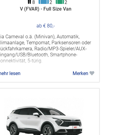
8
2
2
V (FVAR) - Full Size Van
ab € 80,-
ia Carneval o.ä. (Minivan), Automatik,
limaanlage, Tempomat, Parksensoren oder
ückfahrkamera, Radio/MP3-Spieler/AUX-
ingang/USB/Bluetooth, Smartphone-
onnektivität, 5-türig.
ehr lesen
Merken