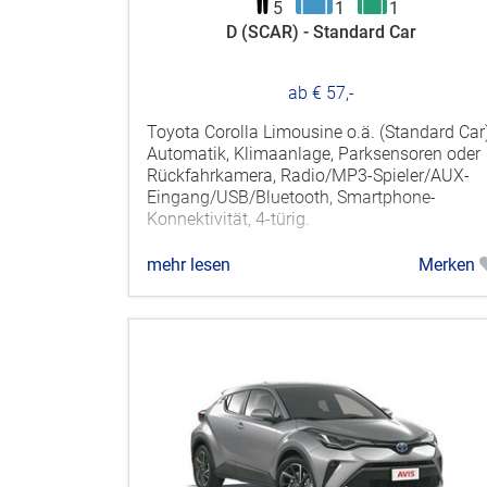
5
1
1
D (SCAR) - Standard Car
ab € 57,-
Toyota Corolla Limousine o.ä. (Standard Car)
Automatik, Klimaanlage, Parksensoren oder
Rückfahrkamera, Radio/MP3-Spieler/AUX-
Eingang/USB/Bluetooth, Smartphone-
Konnektivität, 4-türig.
mehr lesen
Merken