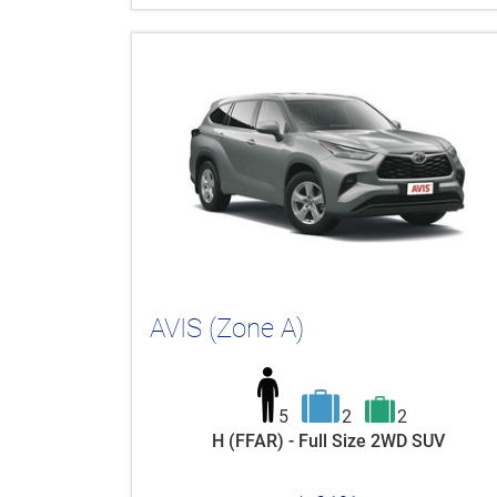
AVIS (Zone A)
5
2
2
H (FFAR) - Full Size 2WD SUV