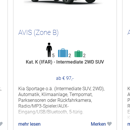
AVIS (Zone B)
5
2
2
Kat. K (IFAR) - Intermediate 2WD SUV
ab € 97,-
,
Kia Sportage o.ä. (Intermediate SUV, 2WD),
K
Automatik, Klimaanlage, Tempomat,
A
Parksensoren oder Rückfahrkamera,
P
Radio/MP3-Spieler/AUX-
R
Eingang/USB/Bluetooth, 5-türig.
E
K
mehr lesen
Merken
m