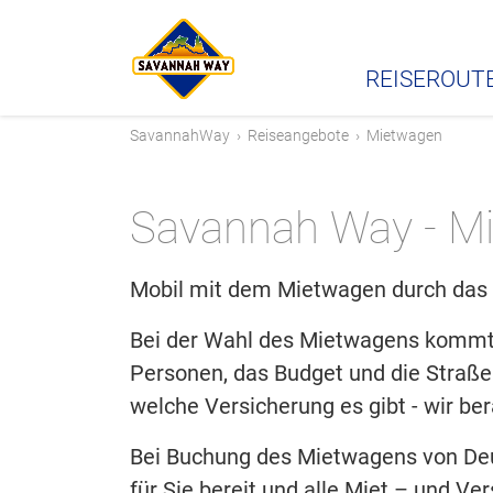
REISEROUT
SavannahWay
›
Reiseangebote
›
Mietwagen
Savannah Way - M
Mobil mit dem Mietwagen durch das Reis
Bei der Wahl des Mietwagens kommt 
Personen, das Budget und die Straße
welche Versicherung es gibt - wir ber
Bei Buchung des Mietwagens von Deut
für Sie bereit und alle Miet – und V