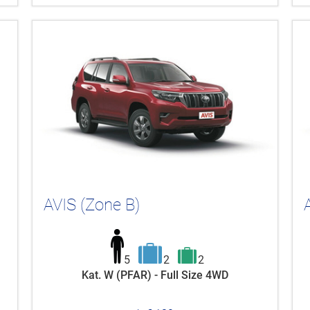
AVIS (Zone B)
5
2
2
Kat. W (PFAR) - Full Size 4WD