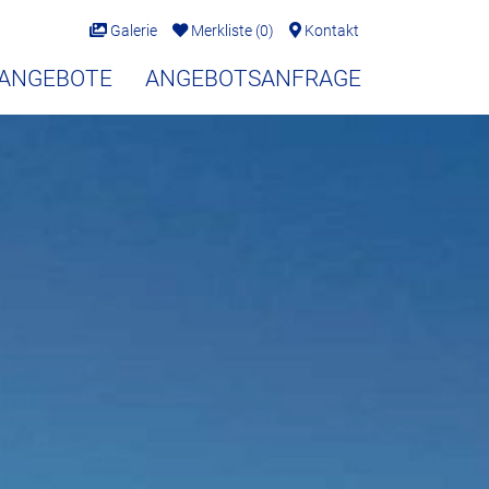
Galerie
Merkliste
(
0
)
Kontakt
EANGEBOTE
ANGEBOTSANFRAGE