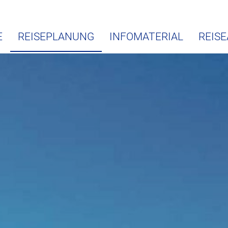
E
REISEPLANUNG
INFOMATERIAL
REIS