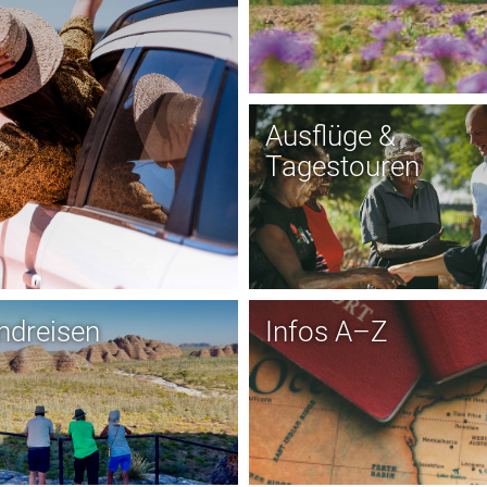
Ausflüge &
Tagestouren
ndreisen
Infos A–Z