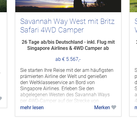
©T
Savannah Way Ost mit Britz
Warrior 4WD Camper
t
25 Tage ab/bis Deutschland - inkl. Flug mit
Singapore Airlines & 4WD Camper ab
Cairns bis Darwin
ab € 5.339,-
E
H
Sie starten Ihre Reise mit der am häufigsten
w
prämierten Airline der Welt und genießen
i
den Weltklasseservice an Bord von
b
Singapore Airlines. Erleben Sie den
j
abgelegenen Osten des Savannah Ways per
m
4WD-Camper auf der Strecke von Cairns...
mehr lesen
Merken