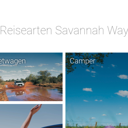
Reisearten Savannah Wa
etwagen
Camper